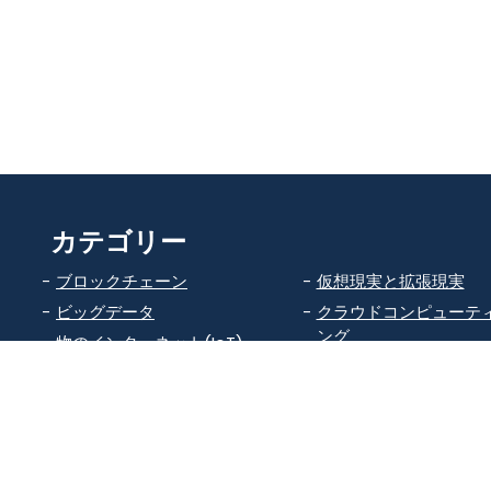
カテゴリー
ブロックチェーン
仮想現実と拡張現実
ビッグデータ
クラウドコンピューテ
ング
物のインターネット(IoT)
機械学習
人工知能