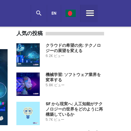
ス

EN
人気の投稿
クラウドの希望の光: テクノロ
ジーの展望を変える
6.2K ビュー
機械学習: ソフトウェア業界を
変革する
5.8K ビュー
SF から現実へ: 人工知能がテク
ノロジーの世界をどのように再
構築しているか
5.7K ビュー